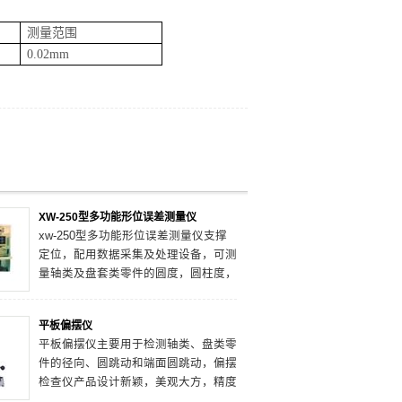
测量范围
0.02mm
XW-250型多功能形位误差测量仪
xw-250型多功能形位误差测量仪支撑
定位，配用数据采集及处理设备，可测
量轴类及盘套类零件的圆度，圆柱度，
同轴度，轴线，直线度，素线直线度，
素线平行度，圆跳动（径向，端面，斜
平板偏摆仪
面）和径向全跳动等八项形位误差。
平板偏摆仪主要用于检测轴类、盘类零
件的径向、圆跳动和端面圆跳动，偏摆
检查仪产品设计新颖，美观大方，精度
高 操作方便。