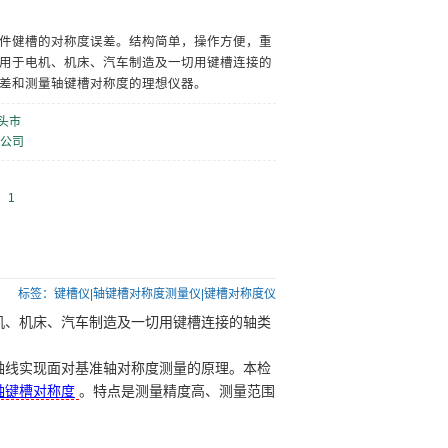
件健槽的对称度误差。结构简单，操作方便，重
用于电机、机床、汽车制造及一切用键槽连接的
差和测量轴键槽对称度的理想仪器。
头市
公司
：1
标签：
键槽仪|轴键槽对称度测量仪|键槽对称度仪
机、机床、汽车制造及一切用键槽连接的轴类
轴线实现面对基准轴对称度测量的原理。本检
轴键槽对称度
。特点是测量精度高、测量范围