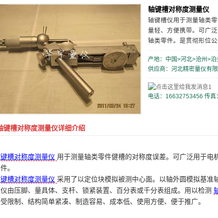
轴键槽对称度测量仪
轴键槽仪用于测量轴类零
量轻、方便携带。可广泛
轴类零件。是贯彻形位公
产地：中国>河北>沧州>泊
供应商：河北精密量仪有限
1
电话：16632753456 传真
轴键槽对称度测量仪详细介绍
轴键槽对称度测量仪
用于测量轴类零件健槽的对称度误差。可广泛用于电
零件。
轴键槽对称度测量仪
采用了以定位块模拟被测中心面。以轴外圆模拟基准
测仪由压脚、量具体、支杆、锁紧装置、百分表或千分表组成。用以检测
不受限制、结构简单紧凑、制造容易、成本低、使用方便、便于推广。