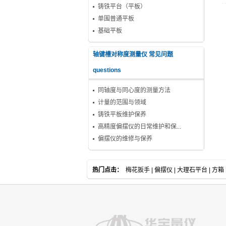
铸铁平台（平板）
单围普通平板
基础平板
轴键槽对称度测量仪 常见问题
questions
同轴度与同心度的测量方法
计量的范围与领域
铸铁平板维护保养
高精度偏摆仪的日常维护和保...
偏摆仪的维修与保养
热门点击：
梅花扳手
|
偏摆仪
|
大理石平台
|
方箱