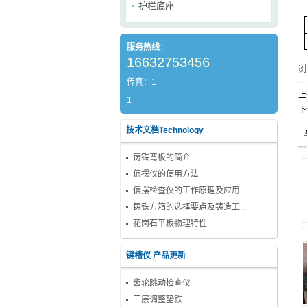
护栏底座
服务热线：
16632753456
浏
传真：1
上
1
下
技术文档Technology
铸铁弯板的简介
偏摆仪的使用方法
偏摆检查仪的工作原理及应用...
铸铁方箱的选择要点及铸造工...
花岗石平板物理特性
键槽仪 产品更新
齿轮跳动检查仪
三层调整垫铁