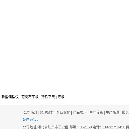
面和斜向圆跳动。主要用于检测轴类、
盘类零件的径向圆跳动和端面圆跳动。
|
新型偏摆仪
|
花岗石平板
|
铸铁平尺
|
弯板
|
公司简介
|
经理致辞
|
企业文化
|
产品展示
|
生产设备
|
生产场景
|
服务
站内链接：
公司地址:河北省泊头市工业区 邮编：062150 电话：16632753456 网址:http