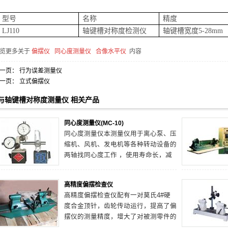
型号
名称
精度
LJ110
轴键槽对称度检测仪
轴键槽宽度5-28mm
览更多关于
偏摆仪
同心度测量仪
合像水平仪
内容
一页：
行为误差测量仪
一页：
立式偏摆仪
与轴键槽对称度测量仪 相关产品
同心度测量仪(MC-10)
同心度测量仪本测量仪用于离心泵、压
缩机、风机、发电机等各种转动设备的
两轴找同心度工作 ，使用寿命长，减
少测量误差。
高精度偏摆检查仪
高精度偏摆检查仪配有一对莫氏4#硬
度合金顶针，齿轮传动运行，提高了偏
摆仪的测量精度，增大了对被测零件的
支撑重量，可测量精度零件的径向，端