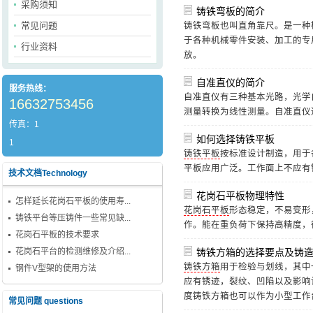
采购须知
铸铁弯板的简介
常见问题
铸铁弯板
也叫直角靠尺。是一种
于各种机械零件安装、加工的专
行业资料
放。
自准直仪的简介
服务热线：
自准直仪
有三种基本光路，光学
16632753456
测量转换为线性测量。
自准直仪
传真：1
如何选择铸铁平板
1
铸铁平板
按标准设计制造，用于
平板
应用广泛。工作面上不应有
技术文档Technology
花岗石平板物理特性
怎样延长花岗石平板的使用寿...
花岗石平板
形态稳定，不易变形
铸铁平台等压铸件一些常见缺...
作。能在重负荷下保持高精度，
花岗石平板的技术要求
花岗石平台的检测维修及介绍...
铸铁方箱的选择要点及铸
铸铁方箱
用于检验与划线，其中
钢件V型架的使用方法
应有锈迹，裂纹、凹陷以及影响
度
铸铁方箱
也可以作为小型工作
常见问题 questions