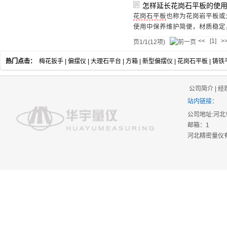
怎样延长花岗石平板的使
花岗石平板
也称为花岗岩平板或
使用中保养维护简便，材质稳定
<<
>
[1]
页1/1(12项)
热门点击：
梅花扳手
|
偏摆仪
|
大理石平台
|
方箱
|
新型偏摆仪
|
花岗石平板
|
铸铁
公司简介
|
经
站内链接：
公司地址:河北省泊头
邮箱：1
河北精密量仪有