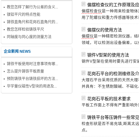
偏摆检查仪的工作原理及
教您怎样了解行为公差的含义...
偏摆检查仪
是一种用来检查物体
镁铝平尺的特点性能
用了陀螺仪和重力传感器等技术
铸铁直角尺和花岗石直角尺的...
教您怎样检验铸铁平尺
偏摆仪的使用方法
偏摆仪
是一种精密检测仪器，结
同轴度与同心度的测量方法
领域，可以检测出设备偏差，以
企业新闻 NEWS
钢件V型架的使用方法
钢件V型架
在使用时要先进行安
铸铁平板使用时注意事项有哪...
怎么提升铸铁平板质量
花岗石平台的检测维修及
预防铸铁平台铸铁损坏的方法...
大理石平台
采用优质的天然大理
华宇量仪磁性V型块的用途及...
并具有：不生锈耐酸碱、不磁化
花岗石平板的技术要求
平板工作面上不得有严重影响外
铸铁平台等压铸件一些常
检查形狀是否不易充填;距离太远
点。