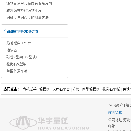
铸铁直角尺和花岗石直角尺的...
教您怎样检验铸铁平尺
同轴度与同心度的测量方法
产品更新 PRODUCTS
落地镗床工作台
地锚器
磁性V型架（V型块）
花岗石V型架
单围普通平板
热门点击：
梅花扳手
|
偏摆仪
|
大理石平台
|
方箱
|
新型偏摆仪
|
花岗石平板
|
铸铁
公司简介
|
经
站内链接：
公司地址:河北省泊头
邮箱：1