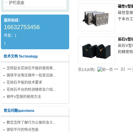
护栏底座
磁性V型
磁性型
于本台
服务热线：
16632753456
传真：1
岩石V型
1
岩石V
的精密
技术文档 Technology
怎样延长花岗石平板的使用寿...
<<
>>
[1]
页1/1(6项)
铸铁平台等压铸件一些常见缺...
花岗石平板的技术要求
花岗石平台的检测维修及介绍...
钢件V型架的使用方法
常见问题questions
教您怎样了解行为公差的含义...
镁铝平尺的特点性能