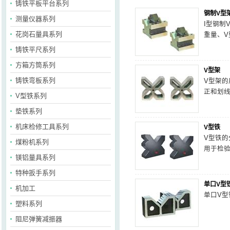
铸铁平板平台系列
钢制V型
测量仪器系列
I型钢制
花岗石量具系列
重量、V
铸铁平尺系列
方箱方筒系列
V型架
铸铁弯板系列
V型架
正和划
V型铁系列
垫铁系列
机床检修工具系列
V型铁
V型铁的
煤粉机系列
用于检
镁铝量具系列
特种扳手系列
单口V型
机加工
单口V
塑料系列
阻尼弹簧减振器