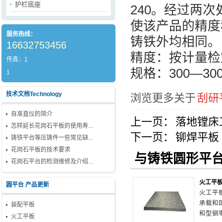
护栏底座
240。经过两次处
使该产品的精度
服务热线：
铸铁外均相同。
16632753456
精度：按计量检
传真：1
规格：300—3
1
技术文档Technology
浏览更多关于
刮研
自准直仪的简介
上一页：
落地镗床
怎样延长花岗石平板的使用寿...
下一页：
铆焊平板
铸铁平台等压铸件一些常见缺...
花岗石平板的技术要求
与铸铁圆形平台
花岗石平台的检测维修及介绍...
火工平
圆平台 产品更新
火工平
承载和
装配平板
和型钢
火工平板