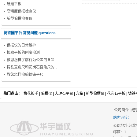
研磨平板
高精度偏摆检查仪
新型偏摆检查仪
铸铁圆平台 常见问题 questions
偏摆仪的日常维护
检验平板的刚度检测
教您怎样了解行为公差的含义...
铸铁直角尺和花岗石直角尺的...
教您怎样检验铸铁平尺
热门点击：
梅花扳手
|
偏摆仪
|
大理石平台
|
方箱
|
新型偏摆仪
|
花岗石平板
|
铸铁
公司简介
|
经
站内链接：
公司地址:河北省泊头
邮箱：1