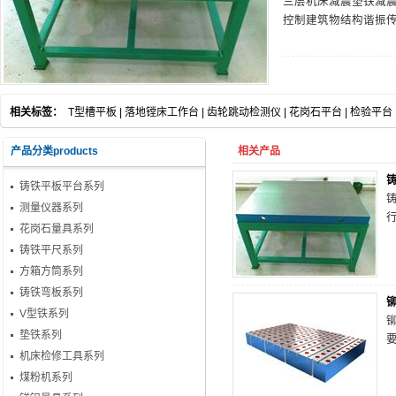
三层机床减震垫铁减
控制建筑物结构谐振
相关标签：
T型槽平板
|
落地镗床工作台
|
齿轮跳动检测仪
|
花岗石平台
|
检验平台
产品分类products
相关产品
铸铁平板平台系列
铸
测量仪器系列
花岗石量具系列
铸铁平尺系列
方箱方筒系列
铸铁弯板系列
V型铁系列
铆
垫铁系列
机床检修工具系列
煤粉机系列