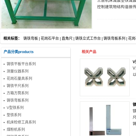
三层机床减震垫铁减
控制建筑物结构谐振
相关标签：
铸铁弯板
|
花岗石平台
|
直角尺
|
铸铁立式工作台
|
铸铁弯板系列
|
花岗
产品分类products
相关产品
V
铸铁平板平台系列
测量仪器系列
花岗石量具系列
铸铁平尺系列
方箱方筒系列
铸铁弯板系列
V型铁系列
垫铁系列
机床检修工具系列
铸
煤粉机系列