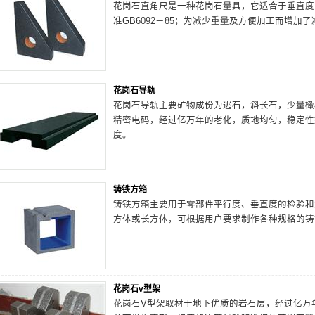
花岗石直角尺是一种花岗石量具，它适合于垂直度的
准GB6092－85；为减少重量及方便加工而增加
花岗石导轨
花岗石导轨主要矿物成份为逃石，斜长石，少量橄
精密电码，经过亿万年的老化，质地均匀，稳定性
度。
铸铁方箱
铸铁方箱主要用于零部件平行度、垂直度的检验和
方体或长方体，可根据用户要求制作各种规格的铸
花岗石v型架
花岗石V型架取材于地下优质的岩石层，经过亿万