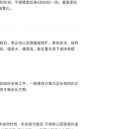
检测；平面精度标准GB6092－85，垂直度标
了减重孔。
榄石，黑云母以及微量磁铁矿，黑色色泽，结构
好、强度大、硬度高，能在重负荷下保持高精
划线时支撑工件，一般铸铁方箱为边长相同的正
铁方箱及长方筒。
年自然时效，形态极为稳定,不用担心因常规的温