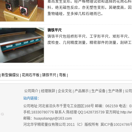
差而发生变形。经严格物理试验和选择的花岗石料
料，绝无磁性反应，亦无塑性变形。其硬度高，因
重物磕碰，至多掉几粒石碴而已。
铸铁平尺
铸铁平尺包括桥形平尺、工字形平尺、矩形平尺、
度检查、几何精度测量，精密部件的测量，刮研工
|
新型偏摆仪
|
花岗石平板
|
铸铁平尺
|
弯板
|
公司简介
|
经理致辞
|
企业文化
|
产品展示
|
生产设备
|
生产场景
|
公司
站内链接：
公司地址:河北省泊头市千里屯工业园区168号 邮编：062159 电话：0317-8
手机:18330780776 联系人:陈经理 QQ:1428735739 官方网址:http://www
邮箱：huayuliangyi@163.com
河北华宇精密量仪有限公司 2011（C）版权所有
冀ICP备10024786