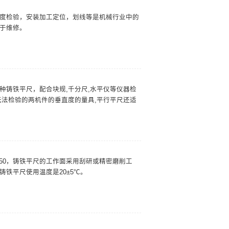
度检验，安装加工定位，划线等是机械行业中的
于维修。
种铸铁平尺，配合块规,千分尺,水平仪等仪器检
无法检验的两机件的垂直度的量具,平行平尺还适
0--250，铸铁平尺的工作面采用刮研或精密磨削工
铁平尺使用温度是20±5℃。