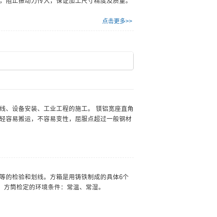
，阻止振动力传入，保证加工尺寸精度及质量。
点击更多>>
线、设备安装、工业工程的施工。 镁铝宽座直角
轻容易搬运，不容易变性，屈服点超过一般钢材
等的检验和划线。方箱是用铸铁制成的具体6个
。方筒检定的环境条件：常温、常湿。