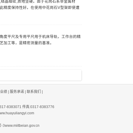
,结晶细密,质地坚硬。由于花岗石系非金属材
此精度保持性好。在使用中花岗石V型架即使遭
角度平尺及专用平尺用于机床导轨，工作台的精
艺加工等，是精密测量的基准。
业绩
|
服务承诺
|
联系我们
|
383071 传真:0317-8383776
.huayuliangyi.com
号-3
www.miitbeian.gov.cn