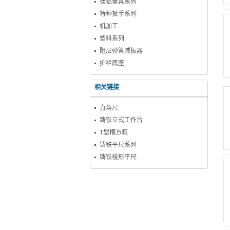
镁铝量具系列
特种扳手系列
机加工
塑料系列
阻尼弹簧减振器
护栏底座
相关链接
直角尺
铸铁立式工作台
T型槽方箱
铸铁平尺系列
铸铁棱形平尺