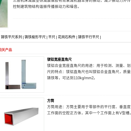
三层机床减震垫铁减震像胶有效衰减机器本身的振动，减少振动力外传
控制建筑物结构谐振传播振动力和噪音。
铸铁平尺系列
|
铸铁棱形平尺
|
平尺
|
花岗石构件
|
铸铁平行平尺
|
相关产品
镁铝宽座直角尺
镁铝合金宽座直角尺的用途：用于检测、测量、划
尺的特点：镁铝直角尺也叫镁铝合金直角尺，质量
铸铁等，可达到110kg/mm2。
方筒
方筒用途：方筒主要用于零部件的平行度、垂直度
工作面的空腔正方体，其中一个工作面上有V型槽