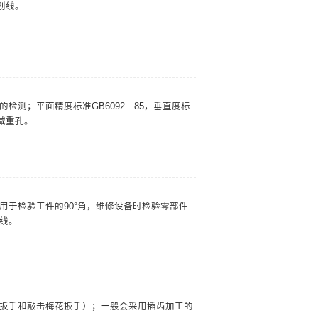
划线。
检测；平面精度标准GB6092－85，垂直度标
了减重孔。
用于检验工件的90°角，维修设备时检验零部件
线。
敲击呆扳手和敲击梅花扳手）；一般会采用插齿加工的