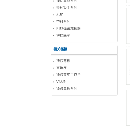
镁铝量具系列
特种扳手系列
机加工
塑料系列
阻尼弹簧减振器
护栏底座
相关链接
铸铁弯板
直角尺
铸铁立式工作台
V型块
铸铁弯板系列