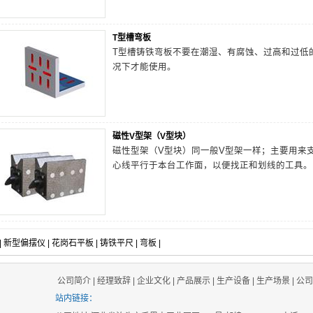
T型槽弯板
T型槽铸铁弯板不要在潮湿、有腐蚀、过高和过低
况下才能使用。
磁性V型架（V型块）
磁性型架（V型块）同一般V型架一样；主要用来
心线平行于本台工作面，以便找正和划线的工具。
|
新型偏摆仪
|
花岗石平板
|
铸铁平尺
|
弯板
|
公司简介
|
经理致辞
|
企业文化
|
产品展示
|
生产设备
|
生产场景
|
公司
站内链接：