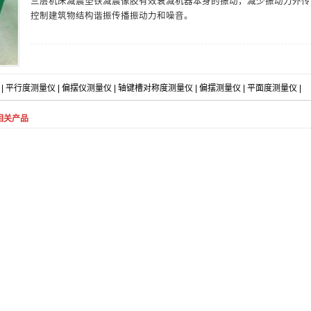
三层机床减震垫铁减震像胶有效衰减机器本身的振动，减少振动力外传
控制建筑物结构谐振传播振动力和噪音。
|
平行度测量仪
|
偏摆仪测量仪
|
轴键槽对称度测量仪
|
偏摆测量仪
|
平面度测量仪
|
相关产品