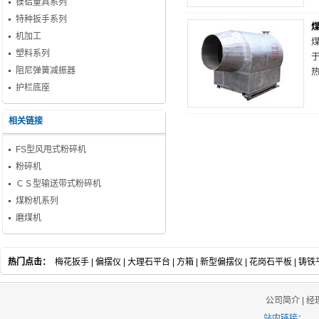
镁铝量具系列
特种扳手系列
机加工
塑料系列
阻尼弹簧减振器
护栏底座
相关链接
FS型风甩式粉碎机
粉碎机
ＣＳ型输送带式粉碎机
煤粉机系列
磨煤机
热门点击：
梅花扳手
|
偏摆仪
|
大理石平台
|
方箱
|
新型偏摆仪
|
花岗石平板
|
铸铁
公司简介
|
经
站内链接：