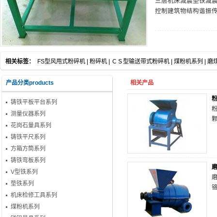
三层机床减震垫铁减
控制建筑物结构谐振
相关标签：
FS型风甩式粉碎机
|
粉碎机
|
ＣＳ型输送带式粉碎机
|
煤粉机系列
|
磨
产品分类products
相关产品
铸铁平板平台系列
测量仪器系列
花岗石量具系列
铸铁平尺系列
方箱方筒系列
铸铁弯板系列
V型铁系列
垫铁系列
机床检修工具系列
煤粉机系列