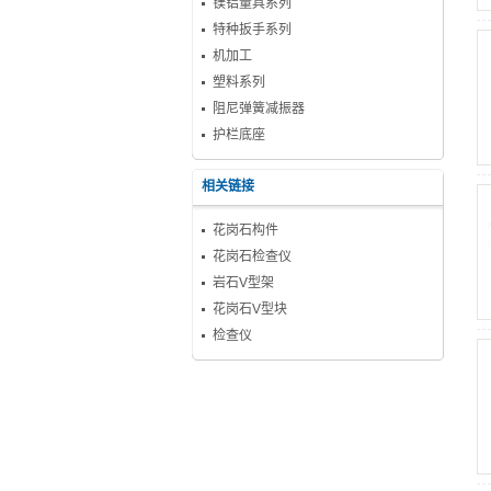
镁铝量具系列
特种扳手系列
机加工
塑料系列
阻尼弹簧减振器
护栏底座
相关链接
花岗石构件
花岗石检查仪
岩石V型架
花岗石V型块
检查仪