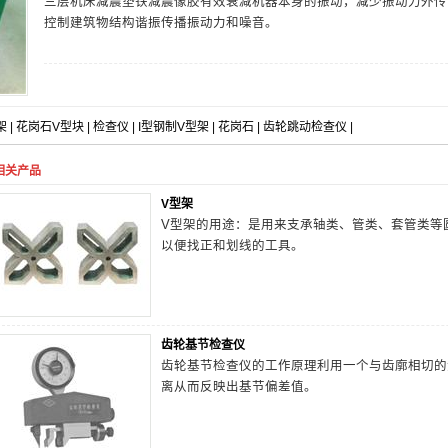
三层机床减震垫铁减震像胶有效衰减机器本身的振动，减少振动力外传
控制建筑物结构谐振传播振动力和噪音。
架
|
花岗石V型块
|
检查仪
|
I型钢制V型架
|
花岗石
|
齿轮跳动检查仪
|
相关产品
V型架
V型架的用途：是用来支承轴类、管类、套管类等
以便找正和划线的工具。
齿轮基节检查仪
齿轮基节检查仪的工作原理利用一个与齿廓相切的
离从而反映出基节偏差值。