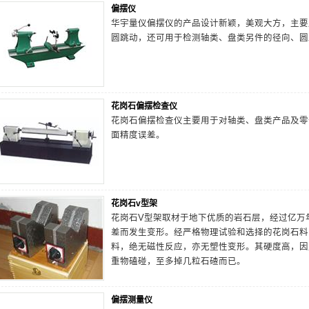
偏摆仪
华宇量仪偏摆仪的产品设计新颖，美观大方，主要
圆跳动，还可用于检测轴类、盘类另件的径向、圆
花岗石偏摆检查仪
花岗石偏摆检查仪主要用于对轴类、盘类产品及零
面精度误差。
花岗石v型架
花岗石V型架取材于地下优质的岩石层，经过亿万
差而发生变形。经严格物理试验和选择的花岗石料
料，绝无磁性反应，亦无塑性变形。其硬度高，因
重物磕碰，至多掉几粒石碴而已。
偏摆测量仪