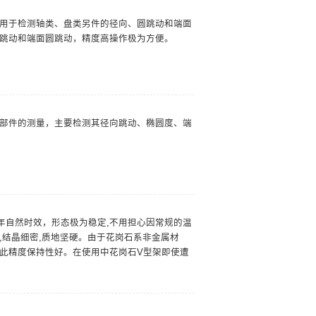
用于检测轴类、盘类另件的径向、圆跳动和端面
跳动和端面圆跳动，精度高操作极为方便。
部件的测量，主要检测其径向跳动、椭圆度、端
年自然时效，形态极为稳定,不用担心因常规的温
,结晶细密,质地坚硬。由于花岗石系非金属材
此精度保持性好。在使用中花岗石V型架即使遭