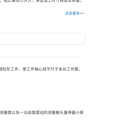
，阻止振动力传入，保证加工尺寸精度及质量。
点击更多>>
圆柱形工件，使工件轴心线平行于本台工作面，
测量面以及一沿齿面摆动的测量触头量得最小距